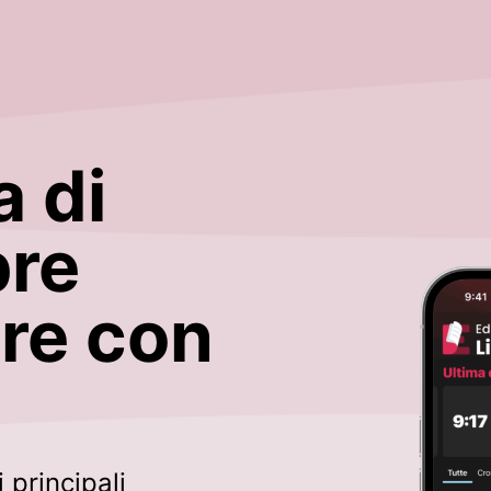
a di
pre
re con
 principali